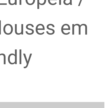
 Houses em
ndly