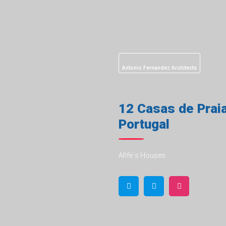
Antonio Fernandez Architects
12 Casas de Prai
Portugal
Afife´s Houses